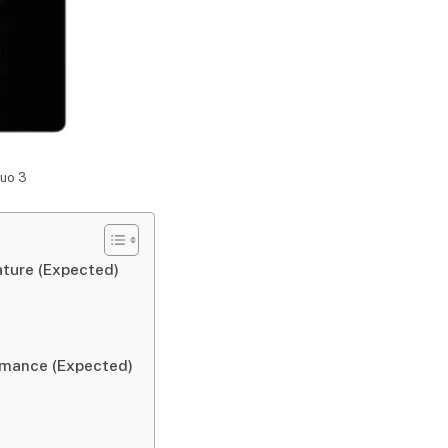
Duo 3
ature (Expected)
rmance (Expected)